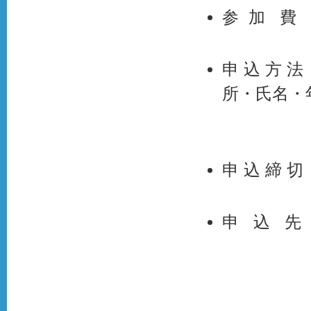
参 加 費
申 込 方 
所・氏名・
ご記入
申 込 締 
申 込 先 
西宮市
西宮市
TEL：0