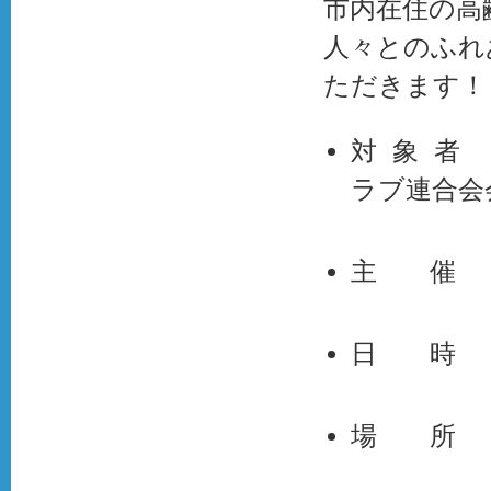
市内在住の高
人々とのふれ
ただきます！
対 象 者
ラブ連合会
主 催 ：
日 時 ：
場 所 ： 