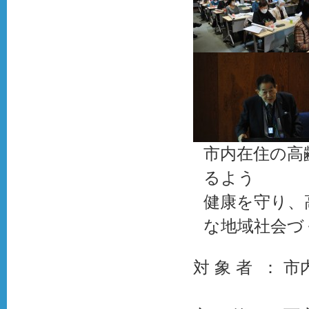
市内在住の高
るよう
健康を守り、
な地域社会づ
対 象 者 ： 