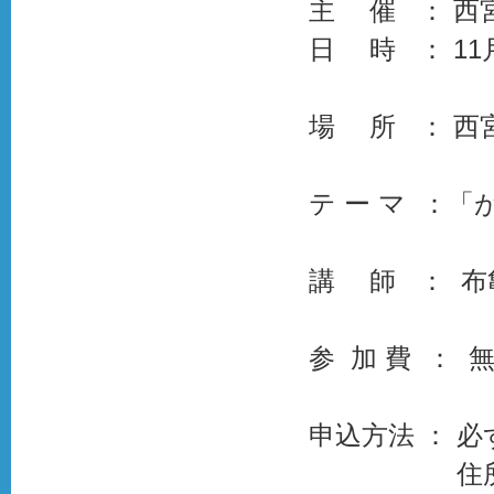
主 催 ： 西
日 時 ： 11
場 所 ： 西
テ ー マ ：「
講 師 ： 布
参 加 費 ： 
申込方法 ： 
住所・氏名