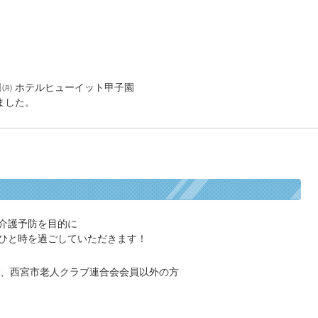
会
日㈪ ホテルヒューイット甲子園
ました。
介護予防を目的に
ひと時を過ごしていただきます！
方で、西宮市老人クラブ連合会会員以外の方