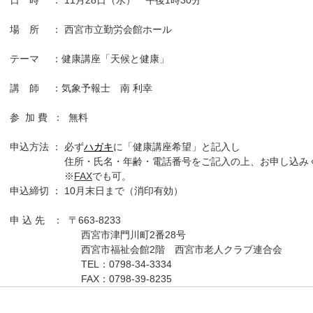
場 所 ： 西宮市立勤労会館ホール
テーマ ：健康講座「天候と健康」
講 師 ：気象予報士 南 利幸
参 加 費 ： 無料
申込方法 ： 必ず
ハガキ
に「健康講座希望」と記入し
住所・氏名・年齢・電話番号をご記入の上、お申し込みく
※
FAX
でも可。
申込締切 ： 10月末日まで（消印有効）
申 込 先 ： 〒663-8233
西宮市津門川町2番28号
西宮市福祉会館2階 西宮市老人クラブ連合会
TEL：0798-34-3334
FAX：0798-39-8235