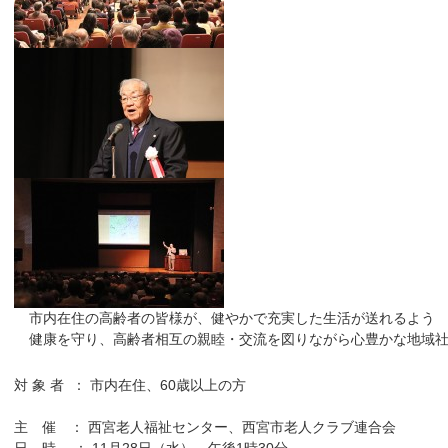
市内在住の高齢者の皆様が、健やかで充実した生活が送れるよう
健康を守り、高齢者相互の親睦・交流を図りながら心豊かな地域
対 象 者 ： 市内在住、60歳以上の方
主 催 ： 西宮老人福祉センター、西宮市老人クラブ連合会
日 時 ： 11月28日（水） 午後1時30分