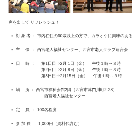
声を出して リフレッシュ
！
対 象 者 ： 市内在住の60歳以上の方で、カラオケに興味のあ
主 催 ： 西宮老人福祉センター、西宮市老人クラブ連合会
日 時 ： 第1日目⇒2月 1日（金） 午後１時～３時
第2日目⇒2月 8日（金） 午後１時～３時
第3日目⇒2月15日（金） 午後１時～３時
場 所 ： 西宮市福祉会館2階（西宮市津門川町2-28）
西宮老人福祉センター
定 員 ： 100名程度
参 加 費 ： 1,000円（資料代含む）