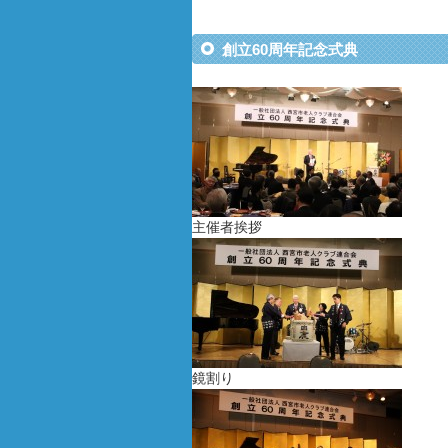
創立60周年記念式典
主催者挨拶
鏡割り