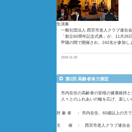
生演奏
一般社団法人 西宮市老人クラブ連合
「創立60周年記念式典」が、11月26
甲陽の間で開催され、242名が参加し
2018-11-20
第2回 高齢者体力測定
市内在住の高齢者の皆様の健康維持と
人々とのふれあいの輪を広げ、楽しい
対 象 者 ： 市内在住、60歳以上の
主 催 ： 西宮市老人クラブ連合会