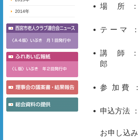
場 所 ：
2014年
テ ー マ 
講 師 ：
郎
参 加 費 
申込方法 
住所・氏
お申し込み