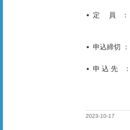
定 員 ： 
※多数の
申込締切 ：
申 込 先 
西宮市
西宮市
TEL：0
2023-10-17