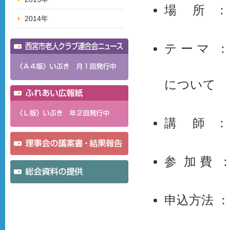
場 所 ：
2014年
テ ー マ
コロナ
について
講 師 ：
参 加 費 
申込方法 
住所・氏