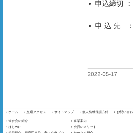
申込締切 
申 込 先 
西宮市
西宮市
TEL：0
2022-05-17
ホーム
交通アクセス
サイトマップ
個人情報保護方針
お問い合わ
連合会の紹介
事業案内
はじめに
会員のメリット
役員紹介、組織図単位、老人クラブの
サークル紹介