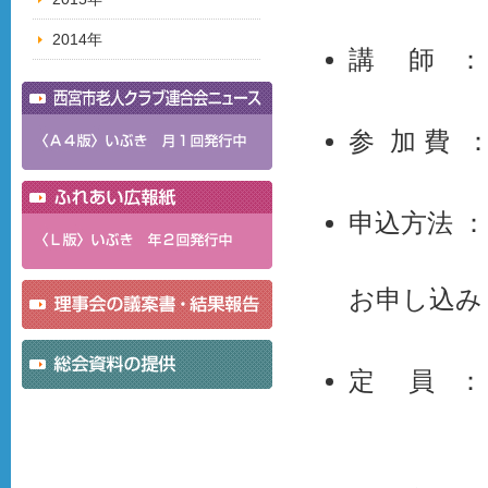
2014年
講 師 ：
参 加 費 
申込方法 
住所・氏
お申し込み
定 員 ： 
※多数の