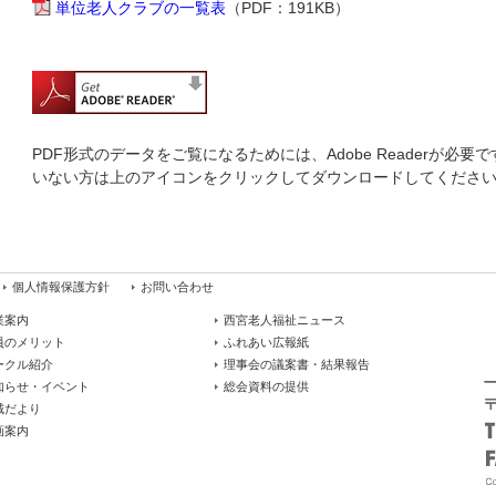
単位老人クラブの一覧表
（PDF：191KB）
PDF形式のデータをご覧になるためには、Adobe Readerが必
いない方は上のアイコンをクリックしてダウンロードしてくださ
個人情報保護方針
お問い合わせ
業案内
西宮老人福祉ニュース
員のメリット
ふれあい広報紙
ークル紹介
理事会の議案書・結果報告
知らせ・イベント
総会資料の提供
域だより
画案内