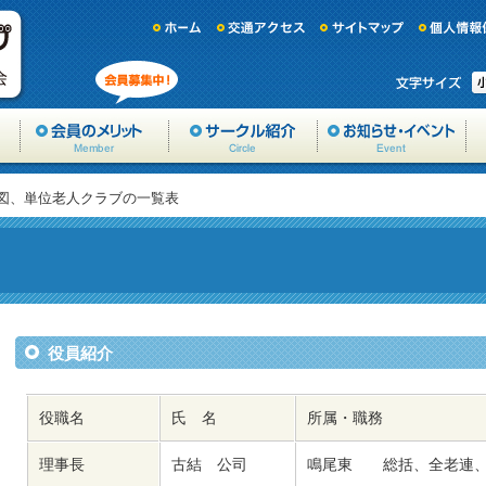
織図、単位老人クラブの一覧表
役員紹介
役職名
氏 名
所属・職務
理事長
古結 公司
鳴尾東 総括、全老連、