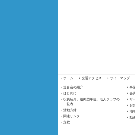
ホーム
交通アクセス
サイトマップ
連合会の紹介
事
はじめに
会
役員紹介、組織図単位、老人クラブの
サ
一覧表
お
活動方針
地
関連リンク
動
定款