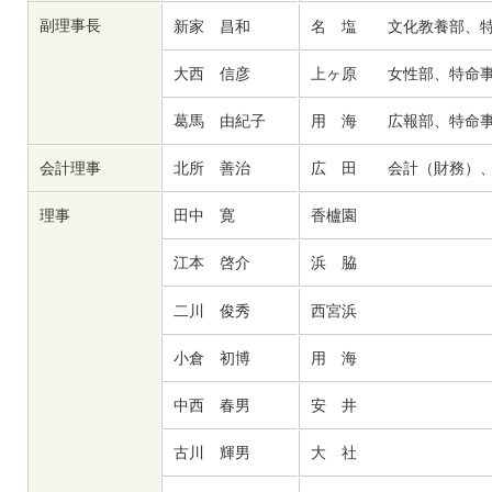
副理事長
新家 昌和
名 塩 文化教養部、特
大西 信彦
上ヶ原 女性部、特命
葛馬 由紀子
用 海 広報部、特命
会計理事
北所 善治
広 田 会計（財務）、
理事
田中 寛
香櫨園
江本 啓介
浜 脇
二川 俊秀
西宮浜
小倉 初博
用 海
中西 春男
安 井
古川 輝男
大 社