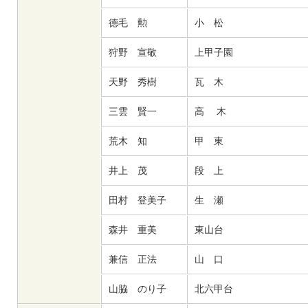
德毛 勲
小 松
狩野 宣敬
上甲子園
天野 秀樹
瓦 木
三雲 賢一
高 木
荒木 知
甲 東
井上 茂
段 上
田村 登美子
生 瀬
森井 重美
東山台
兼信 正法
山 口
山脇 のり子
北六甲台