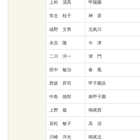
上村 清髙
甲陽園
常念 桂子
神 原
礒野 文男
北夙川
永吉 隆
今 津
二川 洋一
津 門
田中 敏治
春 風
西坂 昇司
甲子園浜
中島 徳郎
南甲子園
上野 戢
鳴尾西
若松 敏子
高 須
川崎 洋光
鳴尾北